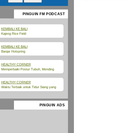
PINGUIN FM PODCAST
KEMBALI KE BALI
Kajeng Rice Field
KEMBALI KE BALI
Banjar Hotspring
HEALTHY CORNER
Memperbaiki Postur Tubuh, Mending
Yoga atau Pilates?
HEALTHY CORNER
Waktu Terbaik untuk Tidur Siang yang
Punya Banyak Manfaat Menurut Ahli
PINGUIN ADS