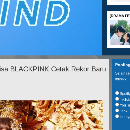
[DRAMA FEV
[MOVIE REV
Poolin
Lisa BLACKPINK Cetak Rekor Baru
Selain r
musik?
Spotif
TikTok
[SHOPPING G
YouTu
Joox
lainny