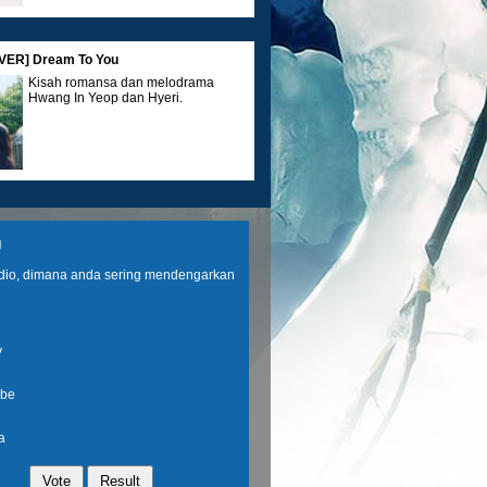
ER] Dream To You
Kisah romansa dan melodrama
Hwang In Yeop dan Hyeri.
IEW] Spider-Man: Brand New Day
g
Kini, Peter harus menghadapi
musuh baru sekaligus berusaha
adio, dimana anda sering mendengarkan
mengendalikan perubahan
kekuatannya.
y
UIDE] Parfum dan Lip Tint MAJIKA
be
Intip Rahasia Look Fresh, Parfum
dan Lip Tint Favorit Ini Layak Dicoba
a