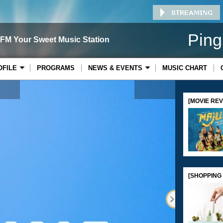
Ping
 FM Your Sweet Music Station
OFILE
PROGRAMS
NEWS & EVENTS
MUSIC CHART
[MOVIE REVI
Gula
[SHOPPING 
Series