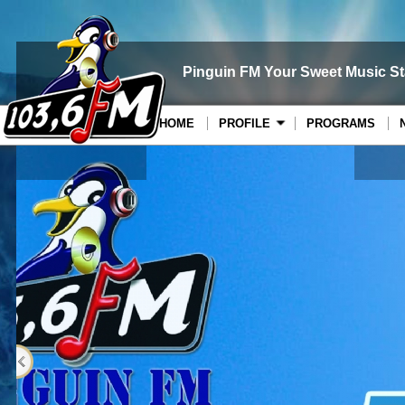
Pinguin FM Your Sweet Music St
HOME
PROFILE
PROGRAMS