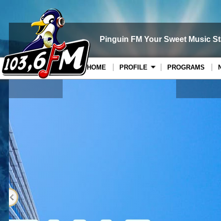
Pinguin FM Your Sweet Music St
HOME
PROFILE
PROGRAMS