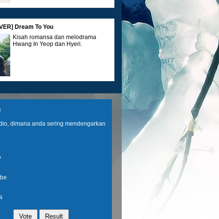
ER] Dream To You
Kisah romansa dan melodrama
Hwang In Yeop dan Hyeri.
IEW] Spider-Man: Brand New Day
g
Kini, Peter harus menghadapi
musuh baru sekaligus berusaha
adio, dimana anda sering mendengarkan
mengendalikan perubahan
kekuatannya.
y
UIDE] Parfum dan Lip Tint MAJIKA
be
Intip Rahasia Look Fresh, Parfum
dan Lip Tint Favorit Ini Layak Dicoba
a