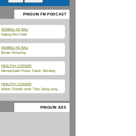
PINGUIN FM PODCAST
KEMBALI KE BALI
Kajeng Rice Field
KEMBALI KE BALI
Banjar Hotspring
HEALTHY CORNER
Memperbaiki Postur Tubuh, Mending
Yoga atau Pilates?
HEALTHY CORNER
Waktu Terbaik untuk Tidur Siang yang
Punya Banyak Manfaat Menurut Ahli
PINGUIN ADS