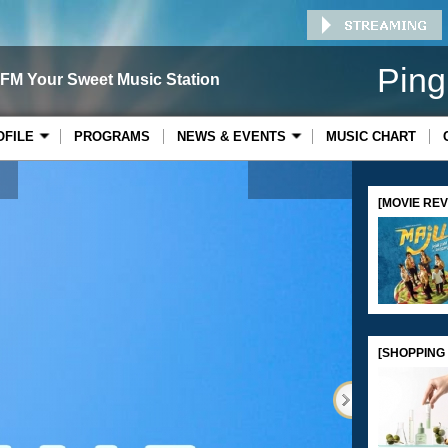
Ping
 FM Your Sweet Music Station
OFILE
PROGRAMS
NEWS & EVENTS
MUSIC CHART
[MOVIE REVI
Gula
[SHOPPING 
Series