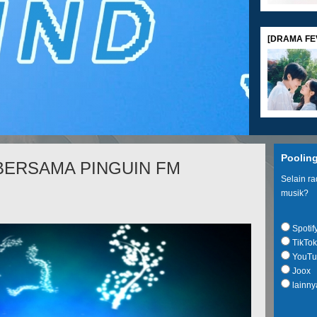
[DRAMA FEV
[MOVIE REV
Poolin
 BERSAMA PINGUIN FM
Selain r
musik?
Spotif
TikTok
[SHOPPING G
YouTu
Joox
lainny