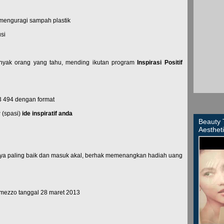
 menguragi sampah plastik
si
anyak orang yang tahu, mending ikutan program
Inspirasi Positif
3 494 dengan format
r
(spasi)
ide inspiratif anda
Beauty 
Aesthet
fnya paling baik dan masuk akal, berhak memenangkan hadiah uang
mezzo tanggal 28 maret 2013