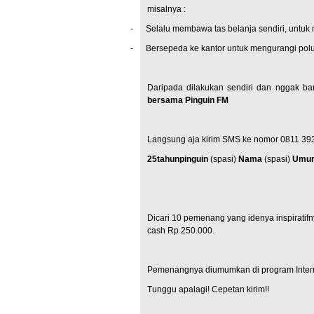
misalnya :
-
Selalu membawa tas belanja sendiri, untuk
-
Bersepeda ke kantor untuk mengurangi polu
Daripada dilakukan sendiri dan nggak b
bersama Pinguin FM
Langsung aja kirim SMS ke nomor 0811 39
25tahunpinguin
(
spasi)
Nama
(spasi)
Umu
Dicari 10 pemenang yang idenya inspirati
cash Rp 250.000.
Pemenangnya diumumkan di program Inter
Tunggu apalagi! Cepetan kirim!!