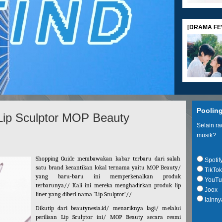
[DRAMA FEV
[MOVIE REV
Poolin
p Sculptor MOP Beauty
Selain r
musik?
Shopping Guide membawakan kabar terbaru dari salah
Spotif
satu brand kecantikan lokal ternama yaitu MOP Beauty/
TikTok
[SHOPPING G
yang baru-baru ini memperkenalkan produk
YouTu
terbarunya// Kali ini mereka menghadirkan produk lip
Joox
liner yang diberi nama ‘Lip Sculptor’//
lainny
Dikutip dari beautynesia.id/ menariknya lagi/ melalui
perilisan Lip Sculptor ini/ MOP Beauty secara resmi