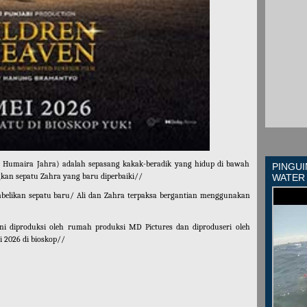
n Humaira Jahra) adalah sepasang kakak-beradik yang hidup di bawah
PINGUI
gkan sepatu Zahra yang baru diperbaiki//
WATER
elikan sepatu baru/ Ali dan Zahra terpaksa bergantian menggunakan
ni diproduksi oleh rumah produksi MD Pictures dan diproduseri oleh
 2026 di bioskop//