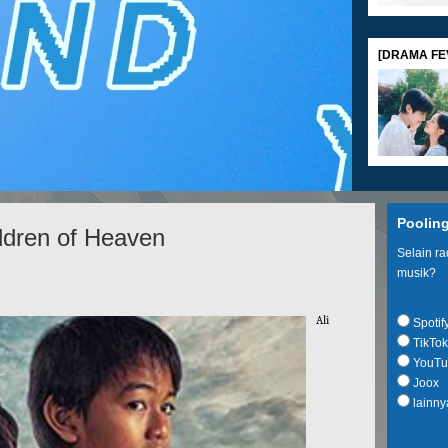
[DRAMA FEV
[MOVIE REV
Poolin
dren of Heaven
Selain r
musik?
Ali
Spotif
TikTok
[SHOPPING G
YouTu
Joox
lainny