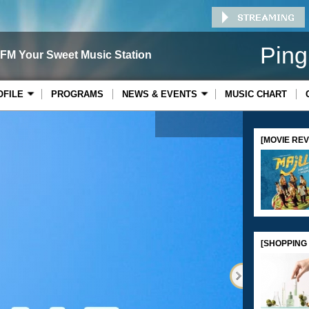
Ping
 FM Your Sweet Music Station
OFILE
PROGRAMS
NEWS & EVENTS
MUSIC CHART
[MOVIE REVI
Gula
[SHOPPING 
Series