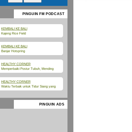
PINGUIN FM PODCAST
KEMBALI KE BALI
Kajeng Rice Field
KEMBALI KE BALI
Banjar Hotspring
HEALTHY CORNER
Memperbaiki Postur Tubuh, Mending
Yoga atau Pilates?
HEALTHY CORNER
Waktu Terbaik untuk Tidur Siang yang
Punya Banyak Manfaat Menurut Ahli
PINGUIN ADS