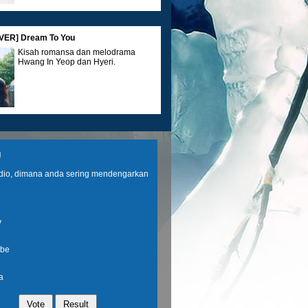
ER] Dream To You
Kisah romansa dan melodrama
Hwang In Yeop dan Hyeri.
IEW] Spider-Man: Brand New Day
g
Kini, Peter harus menghadapi
musuh baru sekaligus berusaha
adio, dimana anda sering mendengarkan
mengendalikan perubahan
kekuatannya.
y
UIDE] Parfum dan Lip Tint MAJIKA
be
Intip Rahasia Look Fresh, Parfum
dan Lip Tint Favorit Ini Layak Dicoba
a