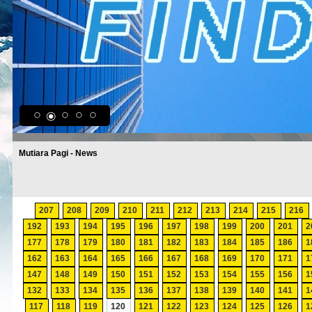
Mutiara Pagi - News
207
208
209
210
211
212
213
214
215
216
192
193
194
195
196
197
198
199
200
201
2
177
178
179
180
181
182
183
184
185
186
1
162
163
164
165
166
167
168
169
170
171
1
147
148
149
150
151
152
153
154
155
156
1
132
133
134
135
136
137
138
139
140
141
1
117
118
119
120
121
122
123
124
125
126
1