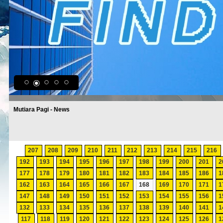
Mutiara Pagi - News
207
208
209
210
211
212
213
214
215
216
192
193
194
195
196
197
198
199
200
201
2
177
178
179
180
181
182
183
184
185
186
1
162
163
164
165
166
167
168
169
170
171
1
147
148
149
150
151
152
153
154
155
156
1
132
133
134
135
136
137
138
139
140
141
1
117
118
119
120
121
122
123
124
125
126
1