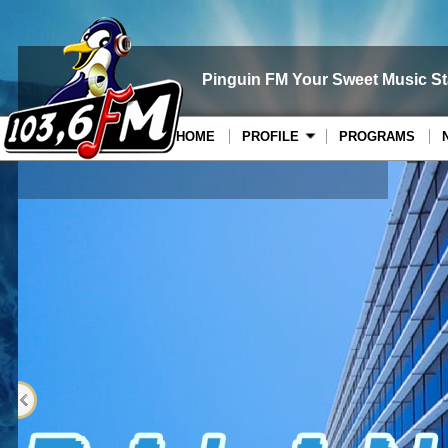
Pinguin FM Your Sweet Music St
HOME
PROFILE
PROGRAMS