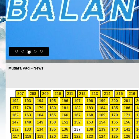
Mutiara Pagi - News
207
208
209
210
211
212
213
214
215
216
192
193
194
195
196
197
198
199
200
201
2
177
178
179
180
181
182
183
184
185
186
1
162
163
164
165
166
167
168
169
170
171
1
147
148
149
150
151
152
153
154
155
156
1
132
133
134
135
136
137
138
139
140
141
1
117
118
119
120
121
122
123
124
125
126
1