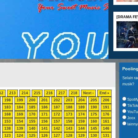
[DRAMA FEV
[MOVIE REVI
Poolin
Selain r
musik?
12
213
214
215
216
217
218
Next ›
End »
Spotif
198
199
200
201
202
203
204
205
206
TikTok
183
184
185
186
187
188
189
190
191
[SHOPPING G
YouTu
168
169
170
171
172
173
174
175
176
Joox
153
154
155
156
157
158
159
160
161
lainny
138
139
140
141
142
143
144
145
146
123
124
125
126
127
128
129
130
131