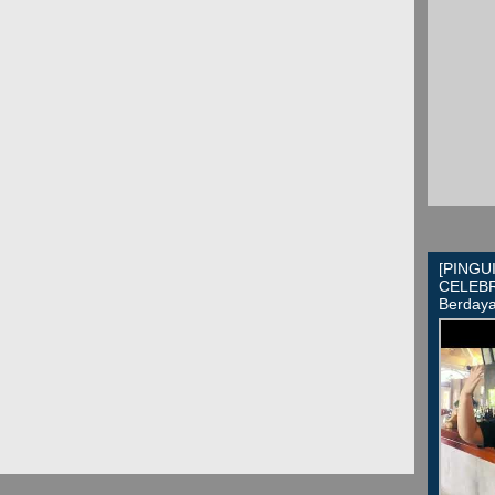
[PINGU
CELEBRA
Berday