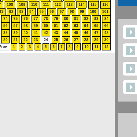
7
108
109
110
111
112
113
114
115
116
91
92
93
94
95
96
97
98
99
100
101
74
75
76
77
78
79
80
81
82
83
84
56
57
58
59
60
61
62
63
64
65
66
38
39
40
41
42
43
44
45
46
47
48
20
21
22
23
24
25
26
27
28
29
30
Prev
1
2
3
4
5
6
7
8
9
10
11
12