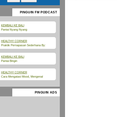
PINGUIN FM PODCAST
KEMBALI KE BALI
Pantai Nyang Nyang
HEALTHY CORNER
Praktik Pernapasan Sederhana By:
Adeline Windy â€“ Founder Singing Bowl
Indonesia
KEMBALI KE BALI
Pantai Bingin
HEALTHY CORNER
Cara Mengatasi Mood, Mengenal
Hubungan antara Gut Health dan Emosi
PINGUIN ADS