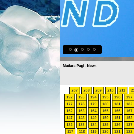
Mutiara Pagi - News
207
208
209
210
211
2
192
193
194
195
196
197
177
178
179
180
181
182
162
163
164
165
166
167
147
148
149
150
151
152
132
133
134
135
136
137
117
118
119
120
121
122