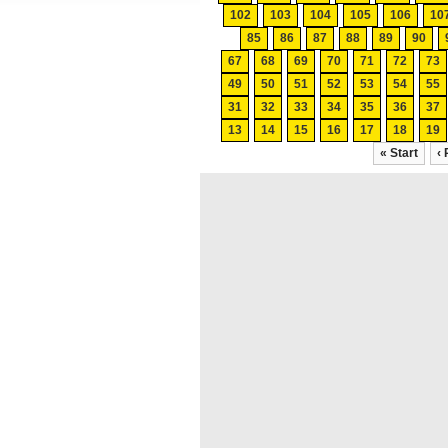
102
103
104
105
106
10
85
86
87
88
89
90
67
68
69
70
71
72
73
49
50
51
52
53
54
55
31
32
33
34
35
36
37
13
14
15
16
17
18
19
« Start
‹ 