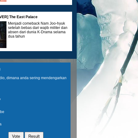
ER] The East Palace
Menjadi comeback Nam Joo-hyuk
setelah bebas dari wajib militer dan
absen dari dunia K-Drama selama
dua tahun
EW] IP Man: Kung Fu Legend
g
Sang Kung Fu Legend, Ip Man
Terjebak Kasus Pembunuhan.
adio, dimana anda sering mendengarkan
y
UIDE] Airy Lip Matte
be
Lip Matte Selembut Paw Kucing? Ini
Inovasi Baru yang Bikin Bibir Tetap
a
Nyaman