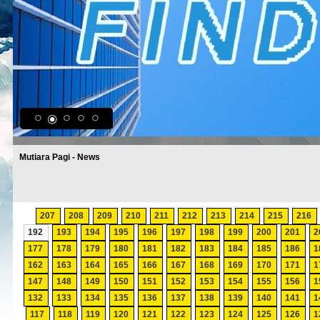
Mutiara Pagi - News
207
208
209
210
211
212
213
214
215
216
192
193
194
195
196
197
198
199
200
201
2
177
178
179
180
181
182
183
184
185
186
1
162
163
164
165
166
167
168
169
170
171
1
147
148
149
150
151
152
153
154
155
156
1
132
133
134
135
136
137
138
139
140
141
1
117
118
119
120
121
122
123
124
125
126
1