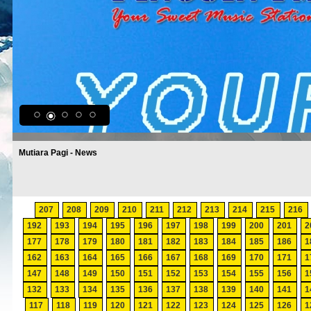
Mutiara Pagi - News
207
208
209
210
211
212
213
214
215
216
192
193
194
195
196
197
198
199
200
201
2
177
178
179
180
181
182
183
184
185
186
1
162
163
164
165
166
167
168
169
170
171
1
147
148
149
150
151
152
153
154
155
156
1
132
133
134
135
136
137
138
139
140
141
1
117
118
119
120
121
122
123
124
125
126
1