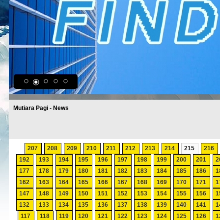
Mutiara Pagi - News
207
208
209
210
211
212
213
214
215
216
192
193
194
195
196
197
198
199
200
201
2
177
178
179
180
181
182
183
184
185
186
1
162
163
164
165
166
167
168
169
170
171
1
147
148
149
150
151
152
153
154
155
156
1
132
133
134
135
136
137
138
139
140
141
1
117
118
119
120
121
122
123
124
125
126
1